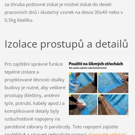
za zhruba poštovné získat je možné získat do deseti
pracovních dnů i skutečný vzorek na desce
30x40 nebo v
0,5kg kbelíku.
Izolace prostupů a detailů
Pro zajištění správné funkce
tepelné izolace a
projektované těsnosti obálky
budovy je nutné, aby veškeré
prostupy (kleštiny, anténní
tyče, potrubí, kabely apod.) a
komplikované detaily byly
vzduchotěsně napojeny na
parotěsné zábrany či parobrzdy. Toto napojení zajistíte
spolehlivě a zároveň jednoduše pomocí
plastovité viskózní