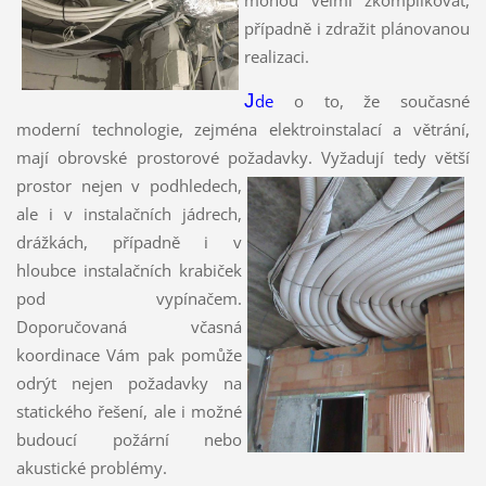
mohou velmi zkomplikovat,
případně i zdražit plánovanou
realizaci.
J
de
o to, že současné
moderní technologie, zejména elektroinstalací a větrání,
mají obrovské prostorové požadavky.
Vyžadují tedy větší
prostor nejen v podhledech,
ale i v instalačních jádrech,
drážkách, případně i v
hloubce instalačních krabiček
pod vypínačem.
Doporučovaná včasná
koordinace Vám pak pomůže
odrýt nejen požadavky na
statického řešení, ale i možné
budoucí požární nebo
akustické problémy.