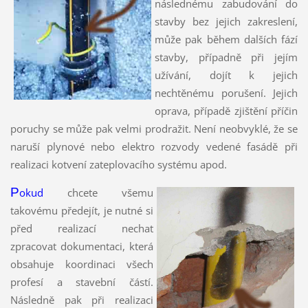
následnému zabudování do
stavby bez jejich zakreslení,
může pak během dalších fází
stavby, případně při jejím
užívání, dojít k jejich
nechtěnému porušení. Jejich
oprava, případě zjištění příčin
poruchy se může pak velmi prodražit. Není neobvyklé, že se
naruší plynové nebo elektro rozvody vedené fasádě při
realizaci kotvení zateplovacího systému apod.
P
okud
chcete všemu
takovému předejít, je nutné si
před realizací nechat
zpracovat dokumentaci, která
obsahuje koordinaci všech
profesí a stavební částí.
Následně pak při realizaci