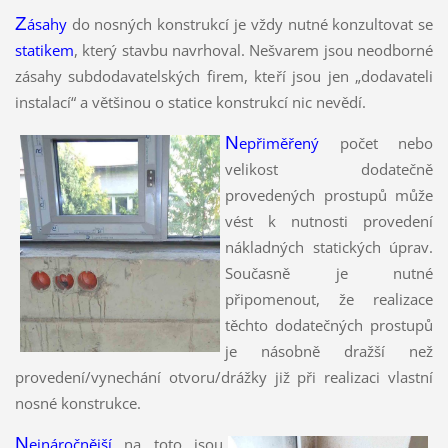
Z
ásahy
do nosných konstrukcí je vždy nutné konzultovat se
statikem
, který stavbu navrhoval. Nešvarem jsou neodborné
zásahy subdodavatelských firem, kteří jsou jen „dodavateli
instalací“ a většinou o statice konstrukcí nic nevědí.
N
epřiměřený
počet nebo
velikost dodatečně
provedených prostupů může
vést k nutnosti provedení
nákladných statických úprav.
Současně je nutné
připomenout, že realizace
těchto dodatečných prostupů
je násobně dražší než
provedení/vynechání otvoru/drážky již při realizaci vlastní
nosné konstrukce.
N
ejnáročnější
na toto jsou