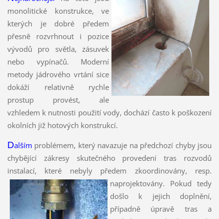
monolitické konstrukce, ve
kterých je dobré předem
přesně rozvrhnout i pozice
vývodů pro světla, zásuvek
nebo vypínačů. Moderní
metody jádrového vrtání sice
dokáží relativně rychle
prostup provést, ale
vzhledem k nutnosti použití vody, dochází často k poškození
okolních již hotových konstrukcí.
D
alším
problémem, který navazuje na předchozí chyby jsou
chybějící zákresy skutečného provedení tras rozvodů
instalací, které nebyly předem zkoordinovány, resp.
naprojektovány.
Pokud tedy
došlo k jejich doplnění,
případně úpravě tras a